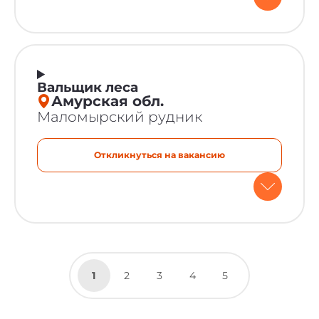
Вальщик леса
Амурская обл.
Маломырский рудник
Откликнуться на вакансию
1
2
3
4
5